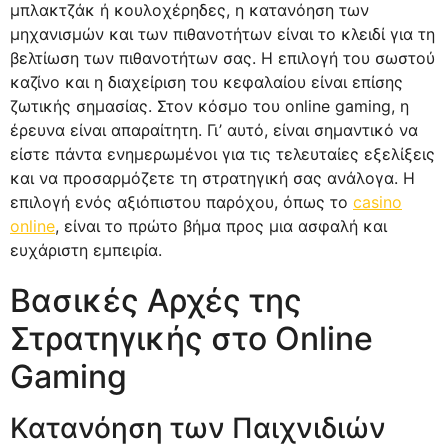
μπλακτζάκ ή κουλοχέρηδες, η κατανόηση των
μηχανισμών και των πιθανοτήτων είναι το κλειδί για τη
βελτίωση των πιθανοτήτων σας. Η επιλογή του σωστού
καζίνο και η διαχείριση του κεφαλαίου είναι επίσης
ζωτικής σημασίας. Στον κόσμο του online gaming, η
έρευνα είναι απαραίτητη. Γι’ αυτό, είναι σημαντικό να
είστε πάντα ενημερωμένοι για τις τελευταίες εξελίξεις
και να προσαρμόζετε τη στρατηγική σας ανάλογα. Η
επιλογή ενός αξιόπιστου παρόχου, όπως το
casino
online
, είναι το πρώτο βήμα προς μια ασφαλή και
ευχάριστη εμπειρία.
Βασικές Αρχές της
Στρατηγικής στο Online
Gaming
Κατανόηση των Παιχνιδιών