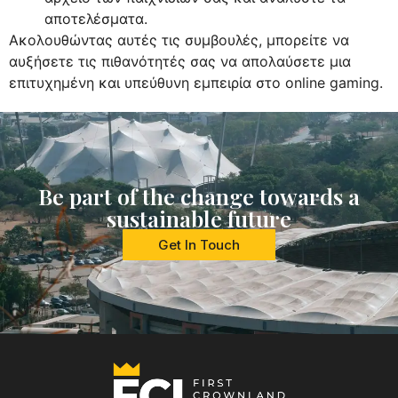
αποτελέσματα.
Ακολουθώντας αυτές τις συμβουλές, μπορείτε να
αυξήσετε τις πιθανότητές σας να απολαύσετε μια
επιτυχημένη και υπεύθυνη εμπειρία στο online gaming.
Be part of the change towards a
sustainable future
Get In Touch