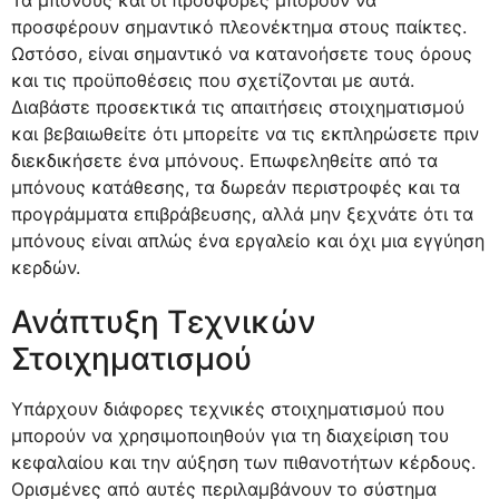
προσφέρουν σημαντικό πλεονέκτημα στους παίκτες.
Ωστόσο, είναι σημαντικό να κατανοήσετε τους όρους
και τις προϋποθέσεις που σχετίζονται με αυτά.
Διαβάστε προσεκτικά τις απαιτήσεις στοιχηματισμού
και βεβαιωθείτε ότι μπορείτε να τις εκπληρώσετε πριν
διεκδικήσετε ένα μπόνους. Επωφεληθείτε από τα
μπόνους κατάθεσης, τα δωρεάν περιστροφές και τα
προγράμματα επιβράβευσης, αλλά μην ξεχνάτε ότι τα
μπόνους είναι απλώς ένα εργαλείο και όχι μια εγγύηση
κερδών.
Ανάπτυξη Τεχνικών
Στοιχηματισμού
Υπάρχουν διάφορες τεχνικές στοιχηματισμού που
μπορούν να χρησιμοποιηθούν για τη διαχείριση του
κεφαλαίου και την αύξηση των πιθανοτήτων κέρδους.
Ορισμένες από αυτές περιλαμβάνουν το σύστημα