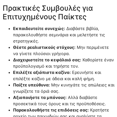
Πρακτικές Συμβουλές για
Επιτυχημένους Παίκτες
Εκπαιδευτείτε συνεχώς:
Διαβάστε βιβλία,
παρακολουθήστε σεμινάρια και μελετήστε τις
στρατηγικές.
Θέστε ρεαλιστικούς στόχους:
Μην περιμένετε
να γίνετε πλούσιοι γρήγορα.
Διαχειριστείτε το κεφάλαιό σας:
Καθορίστε έναν
προϋπολογισμό και τηρήστε τον.
Επιλέξτε αξιόπιστα καζίνο:
Ερευνήστε και
επιλέξτε καζίνο με άδεια και καλή φήμη.
Παίξτε υπεύθυνα:
Μην κυνηγάτε τις απώλειες και
γνωρίζετε τα όριά σας.
Αξιοποιήστε τα μπόνους:
Αλλά διαβάστε
προσεκτικά τους όρους και τις προϋποθέσεις.
Παρακολουθήστε τις επιδόσεις σας:
Κρατήστε
αρχείο των παιχνιδιών σας και αναλύστε τα